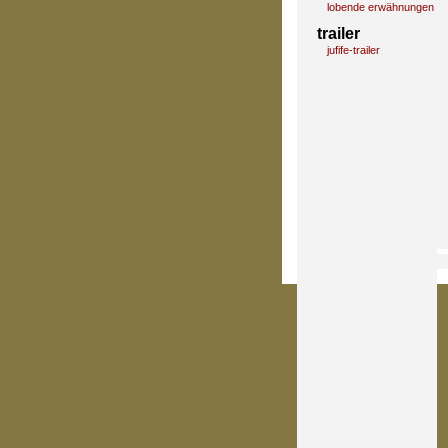
lobende erwähnungen
trailer
jufife-trailer