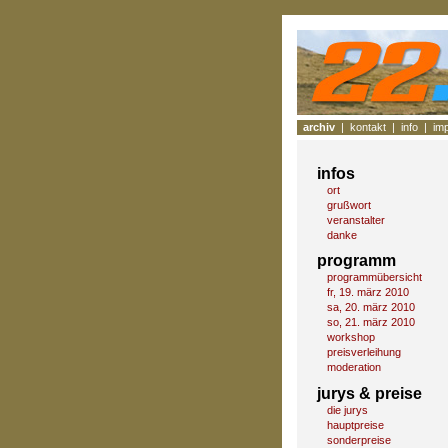
archiv
|
kontakt
|
info
|
im
infos
ort
grußwort
veranstalter
danke
programm
programmübersicht
fr, 19. märz 2010
sa, 20. märz 2010
so, 21. märz 2010
workshop
preisverleihung
moderation
jurys & preise
die jurys
hauptpreise
sonderpreise